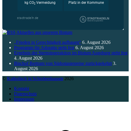
Aktuelles aus unserem Bistum
„Frieden in Gerechtigkeit aufbauen“
6. August 2026
Programm für Adoratio steht fest
6. August 2026
Ergebnis der Sternsingeraktion im Bistum Augsburg steht fest
4. August 2026
Bischof Bertram von Südostasienreise zurückgekehrt
3.
August 2026
©
Katholisch in Schrobenhausen
2026
Kontakt
Datenschutz
Impressum