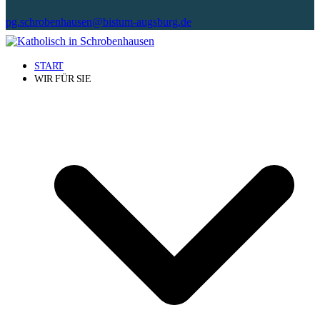
pg.schrobenhausen@bistum-augsburg.de
START
WIR FÜR SIE