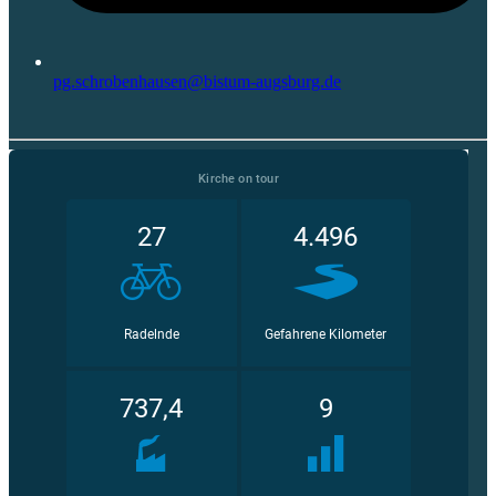
pg.schrobenhausen@bistum-augsburg.de