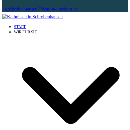
pg.schrobenhausen@bistum-augsburg.de
START
WIR FÜR SIE