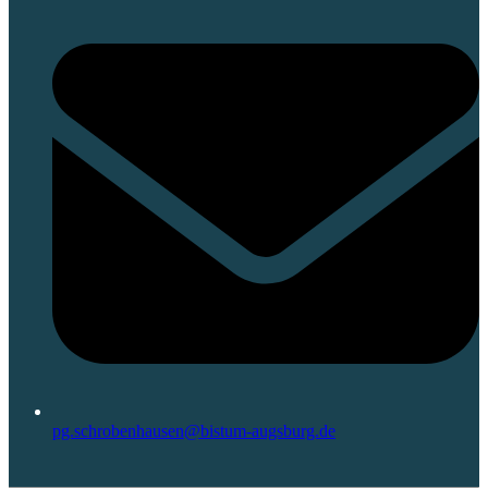
pg.schrobenhausen@bistum-augsburg.de