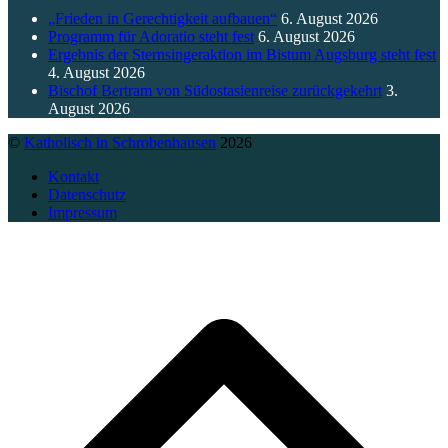
„Frieden in Gerechtigkeit aufbauen“
6. August 2026
Programm für Adoratio steht fest
6. August 2026
Ergebnis der Sternsingeraktion im Bistum Augsburg steht fest
4. August 2026
Bischof Bertram von Südostasienreise zurückgekehrt
3.
August 2026
©
Katholisch in Schrobenhausen
2026
Kontakt
Datenschutz
Impressum