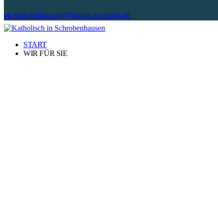
pg.schrobenhausen@bistum-augsburg.de
START
WIR FÜR SIE