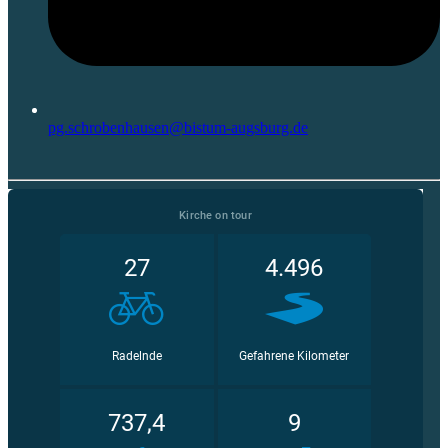
pg.schrobenhausen@bistum-augsburg.de