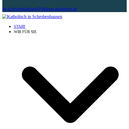
pg.schrobenhausen@bistum-augsburg.de
START
WIR FÜR SIE