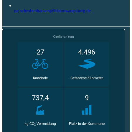
pg.schrobenhausen@bistum-augsburg.de