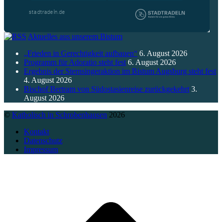
Aktuelles aus unserem Bistum
„Frieden in Gerechtigkeit aufbauen“
6. August 2026
Programm für Adoratio steht fest
6. August 2026
Ergebnis der Sternsingeraktion im Bistum Augsburg steht fest
4. August 2026
Bischof Bertram von Südostasienreise zurückgekehrt
3.
August 2026
©
Katholisch in Schrobenhausen
2026
Kontakt
Datenschutz
Impressum