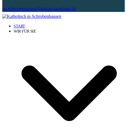
pg.schrobenhausen@bistum-augsburg.de
START
WIR FÜR SIE