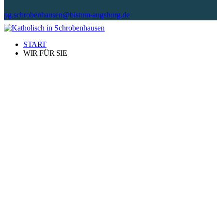
pg.schrobenhausen@bistum-augsburg.de
START
WIR FÜR SIE