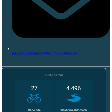
pg.schrobenhausen@bistum-augsburg.de