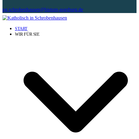
pg.schrobenhausen@bistum-augsburg.de
START
WIR FÜR SIE