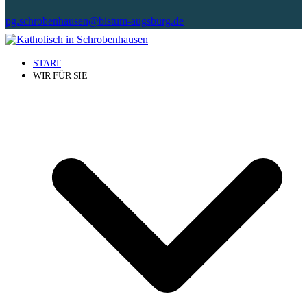
pg.schrobenhausen@bistum-augsburg.de
START
WIR FÜR SIE