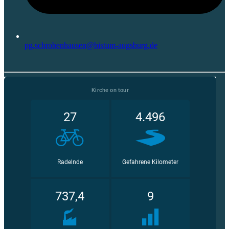
pg.schrobenhausen@bistum-augsburg.de