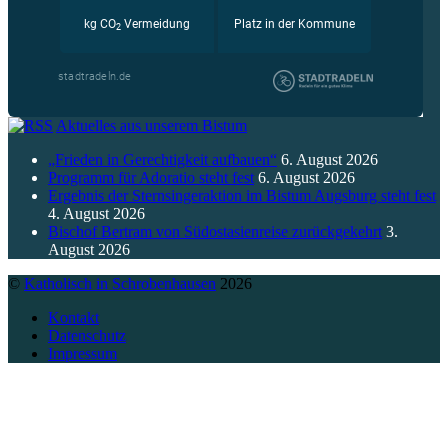
Aktuelles aus unserem Bistum
„Frieden in Gerechtigkeit aufbauen“
6. August 2026
Programm für Adoratio steht fest
6. August 2026
Ergebnis der Sternsingeraktion im Bistum Augsburg steht fest
4. August 2026
Bischof Bertram von Südostasienreise zurückgekehrt
3.
August 2026
©
Katholisch in Schrobenhausen
2026
Kontakt
Datenschutz
Impressum