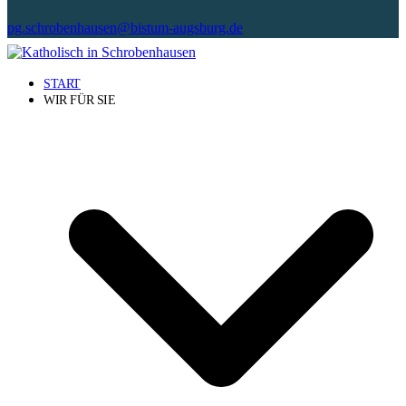
pg.schrobenhausen@bistum-augsburg.de
START
WIR FÜR SIE