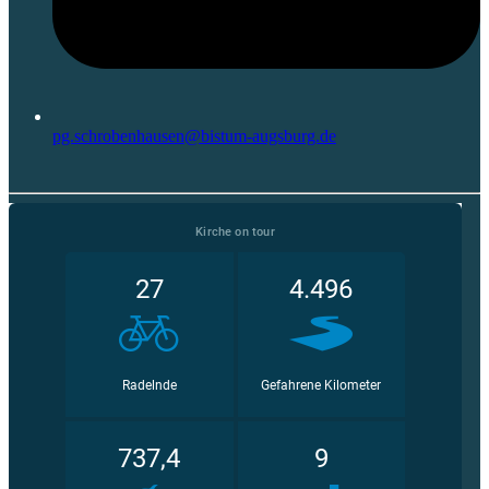
pg.schrobenhausen@bistum-augsburg.de