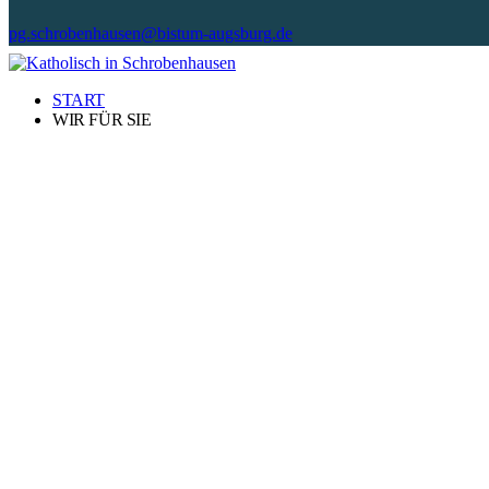
pg.schrobenhausen@bistum-augsburg.de
START
WIR FÜR SIE