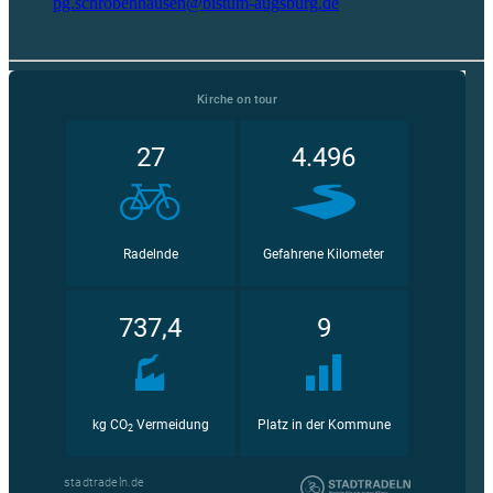
pg.schrobenhausen@bistum-augsburg.de