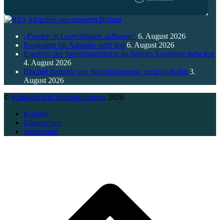
Aktuelles aus unserem Bistum
„Frieden in Gerechtigkeit aufbauen“
6. August 2026
Programm für Adoratio steht fest
6. August 2026
Ergebnis der Sternsingeraktion im Bistum Augsburg steht fest
4. August 2026
Bischof Bertram von Südostasienreise zurückgekehrt
3.
August 2026
©
Katholisch in Schrobenhausen
2026
Kontakt
Datenschutz
Impressum