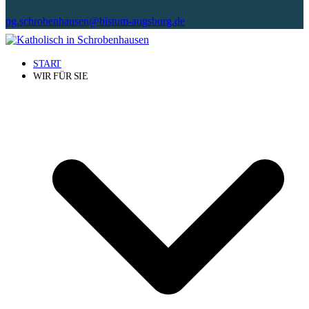
pg.schrobenhausen@bistum-augsburg.de
START
WIR FÜR SIE