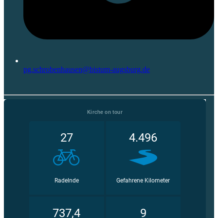
pg.schrobenhausen@bistum-augsburg.de