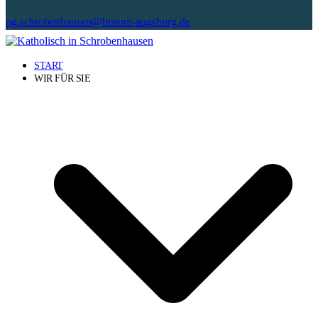
pg.schrobenhausen@bistum-augsburg.de
START
WIR FÜR SIE