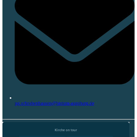
pg.schrobenhausen@bistum-augsburg.de