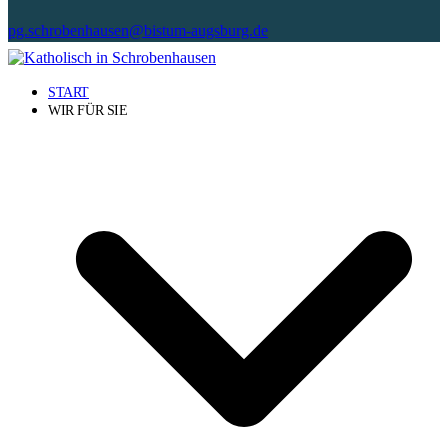
pg.schrobenhausen@bistum-augsburg.de
START
WIR FÜR SIE