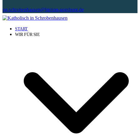
pg.schrobenhausen@bistum-augsburg.de
START
WIR FÜR SIE