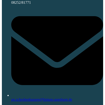
08252/81771
pg.schrobenhausen@bistum-augsburg.de