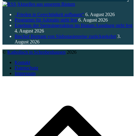
Aktuelles aus unserem Bistum
„Frieden in Gerechtigkeit aufbauen“
6. August 2026
Programm für Adoratio steht fest
6. August 2026
Ergebnis der Sternsingeraktion im Bistum Augsburg steht fest
4. August 2026
Bischof Bertram von Südostasienreise zurückgekehrt
3.
August 2026
©
Katholisch in Schrobenhausen
2026
Kontakt
Datenschutz
Impressum