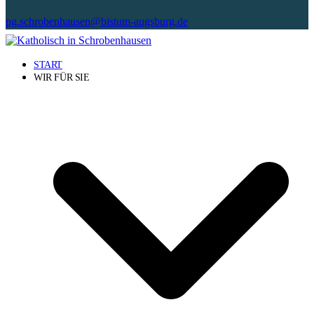
pg.schrobenhausen@bistum-augsburg.de
START
WIR FÜR SIE