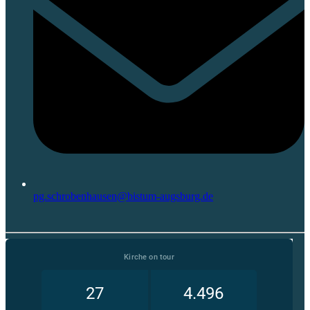
pg.schrobenhausen@bistum-augsburg.de