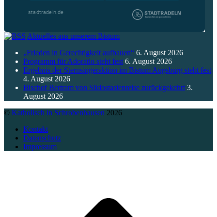
Aktuelles aus unserem Bistum
„Frieden in Gerechtigkeit aufbauen“
6. August 2026
Programm für Adoratio steht fest
6. August 2026
Ergebnis der Sternsingeraktion im Bistum Augsburg steht fest
4. August 2026
Bischof Bertram von Südostasienreise zurückgekehrt
3.
August 2026
©
Katholisch in Schrobenhausen
2026
Kontakt
Datenschutz
Impressum