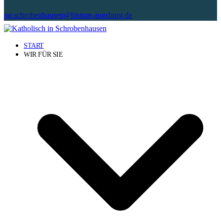
pg.schrobenhausen@bistum-augsburg.de
START
WIR FÜR SIE