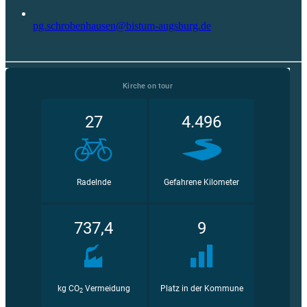
pg.schrobenhausen@bistum-augsburg.de