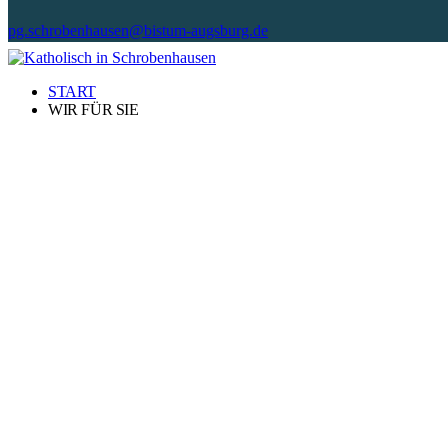
pg.schrobenhausen@bistum-augsburg.de
START
WIR FÜR SIE