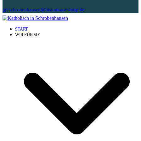
pg.schrobenhausen@bistum-augsburg.de
START
WIR FÜR SIE