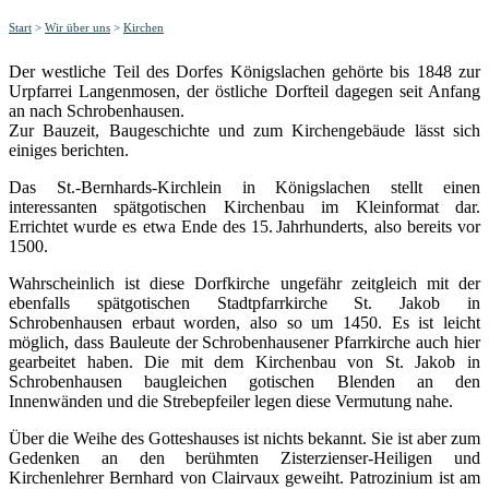
Start
>
Wir über uns
>
Kirchen
Der westliche Teil des Dorfes Königslachen gehörte bis 1848 zur
Urpfarrei Langenmosen, der östliche Dorfteil dagegen seit Anfang
an nach Schrobenhausen.
Zur Bauzeit, Baugeschichte und zum Kirchengebäude lässt sich
einiges berichten.
Das St.-Bernhards-Kirchlein in Königslachen stellt einen
interessanten spätgotischen Kirchenbau im Kleinformat dar.
Errichtet wurde es etwa Ende des 15. Jahrhunderts, also bereits vor
1500.
Wahrscheinlich ist diese Dorfkirche ungefähr zeitgleich mit der
ebenfalls spätgotischen Stadtpfarrkirche St. Jakob in
Schrobenhausen erbaut worden, also so um 1450. Es ist leicht
möglich, dass Bauleute der Schrobenhausener Pfarrkirche auch hier
gearbeitet haben. Die mit dem Kirchenbau von St. Jakob in
Schrobenhausen baugleichen gotischen Blenden an den
Innenwänden und die Strebepfeiler legen diese Vermutung nahe.
Über die Weihe des Gotteshauses ist nichts bekannt. Sie ist aber zum
Gedenken an den berühmten Zisterzienser-Heiligen und
Kirchenlehrer Bernhard von Clairvaux geweiht. Patrozinium ist am