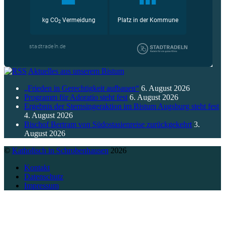
Aktuelles aus unserem Bistum
„Frieden in Gerechtigkeit aufbauen“
6. August 2026
Programm für Adoratio steht fest
6. August 2026
Ergebnis der Sternsingeraktion im Bistum Augsburg steht fest
4. August 2026
Bischof Bertram von Südostasienreise zurückgekehrt
3.
August 2026
©
Katholisch in Schrobenhausen
2026
Kontakt
Datenschutz
Impressum