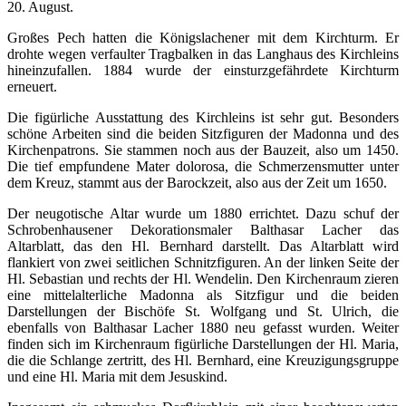
20. August.
Großes Pech hatten die Königslachener mit dem Kirchturm. Er
drohte wegen verfaulter Tragbalken in das Langhaus des Kirchleins
hineinzufallen. 1884 wurde der einsturzgefährdete Kirchturm
erneuert.
Die figürliche Ausstattung des Kirchleins ist sehr gut. Besonders
schöne Arbeiten sind die beiden Sitzfiguren der Madonna und des
Kirchenpatrons. Sie stammen noch aus der Bauzeit, also um 1450.
Die tief empfundene Mater dolorosa, die Schmerzensmutter unter
dem Kreuz, stammt aus der Barockzeit, also aus der Zeit um 1650.
Der neugotische Altar wurde um 1880 errichtet. Dazu schuf der
Schrobenhausener Dekorationsmaler Balthasar Lacher das
Altarblatt, das den Hl. Bernhard darstellt. Das Altarblatt wird
flankiert von zwei seitlichen Schnitzfiguren. An der linken Seite der
Hl. Sebastian und rechts der Hl. Wendelin. Den Kirchenraum zieren
eine mittelalterliche Madonna als Sitzfigur und die beiden
Darstellungen der Bischöfe St. Wolfgang und St. Ulrich, die
ebenfalls von Balthasar Lacher 1880 neu gefasst wurden. Weiter
finden sich im Kirchenraum figürliche Darstellungen der Hl. Maria,
die die Schlange zertritt, des Hl. Bernhard, eine Kreuzigungsgruppe
und eine Hl. Maria mit dem Jesuskind.