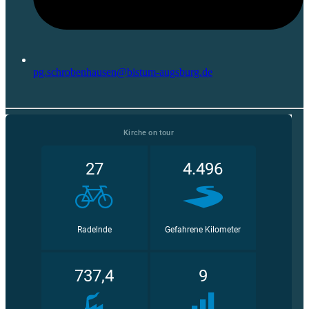
pg.schrobenhausen@bistum-augsburg.de