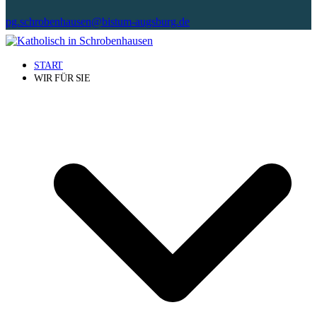
pg.schrobenhausen@bistum-augsburg.de
START
WIR FÜR SIE