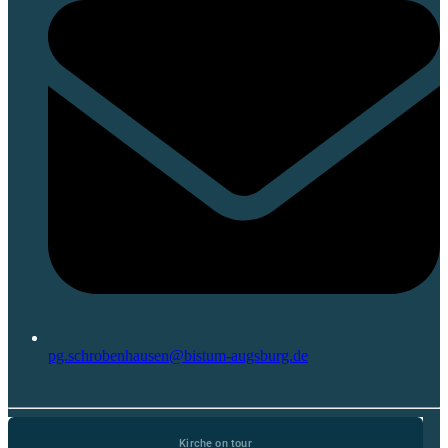
pg.schrobenhausen@bistum-augsburg.de