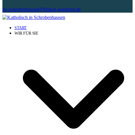
pg.schrobenhausen@bistum-augsburg.de
START
WIR FÜR SIE