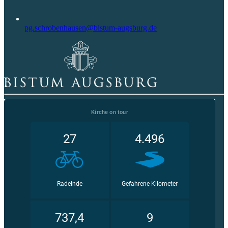
pg.schrobenhausen@bistum-augsburg.de