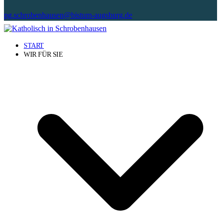
pg.schrobenhausen@bistum-augsburg.de
START
WIR FÜR SIE