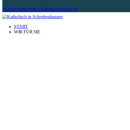
pg.schrobenhausen@bistum-augsburg.de
START
WIR FÜR SIE