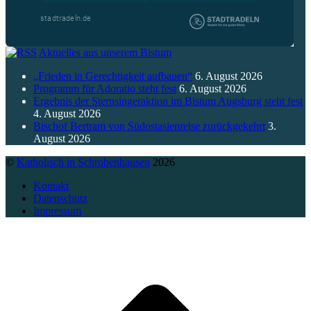
Aktuelles aus unserem Bistum
„Frieden in Gerechtigkeit aufbauen“
6. August 2026
Programm für Adoratio steht fest
6. August 2026
Ergebnis der Sternsingeraktion im Bistum Augsburg steht fest
4. August 2026
Bischof Bertram von Südostasienreise zurückgekehrt
3.
August 2026
©
Katholisch in Schrobenhausen
2026
Kontakt
Datenschutz
Impressum