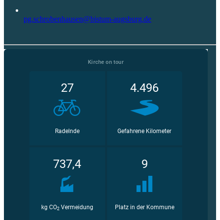
pg.schrobenhausen@bistum-augsburg.de