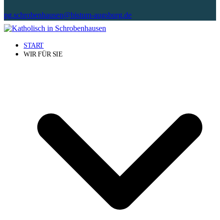
pg.schrobenhausen@bistum-augsburg.de
START
WIR FÜR SIE