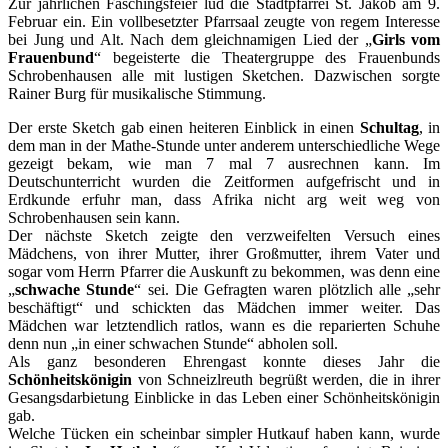
Zur jährlichen Faschingsfeier lud die Stadtpfarrei St. Jakob am 9.
Februar ein. Ein vollbesetzter Pfarrsaal zeugte von regem Interesse
bei Jung und Alt. Nach dem gleichnamigen Lied der „
Girls vom
Frauenbund
“ begeisterte die Theatergruppe des Frauenbunds
Schrobenhausen alle mit lustigen Sketchen. Dazwischen sorgte
Rainer Burg für musikalische Stimmung.
Der erste Sketch gab einen heiteren Einblick in einen
Schultag
, in
dem man in der Mathe-Stunde unter anderem unterschiedliche Wege
gezeigt bekam, wie man 7 mal 7 ausrechnen kann. Im
Deutschunterricht wurden die Zeitformen aufgefrischt und in
Erdkunde erfuhr man, dass Afrika nicht arg weit weg von
Schrobenhausen sein kann.
Der nächste Sketch zeigte den verzweifelten Versuch eines
Mädchens, von ihrer Mutter, ihrer Großmutter, ihrem Vater und
sogar vom Herrn Pfarrer die Auskunft zu bekommen, was denn eine
„
schwache Stunde
“ sei. Die Gefragten waren plötzlich alle „sehr
beschäftigt“ und schickten das Mädchen immer weiter. Das
Mädchen war letztendlich ratlos, wann es die reparierten Schuhe
denn nun „in einer schwachen Stunde“ abholen soll.
Als ganz besonderen Ehrengast konnte dieses Jahr die
Schönheitskönigin
von Schneizlreuth begrüßt werden, die in ihrer
Gesangsdarbietung Einblicke in das Leben einer Schönheitskönigin
gab.
Welche Tücken ein scheinbar simpler Hutkauf haben kann, wurde