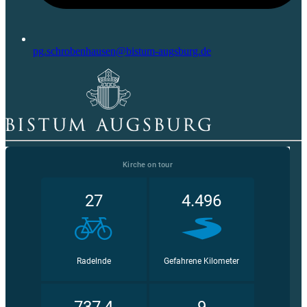
pg.schrobenhausen@bistum-augsburg.de