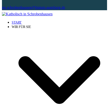
pg.schrobenhausen@bistum-augsburg.de
START
WIR FÜR SIE